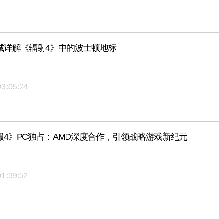
城详解《辐射4》中的波士顿地标
03:05:24
服4》PC独占：AMD深度合作，引领战略游戏新纪元
01:39:52