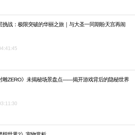
层挑战：极限突破的华丽之旅｜与大圣一同期盼天宫再闹
04:41:45
射雕ZERO》未揭秘场景盘点——揭开游戏背后的隐秘世界
03:11:30
梦想世界2》宠物赏析