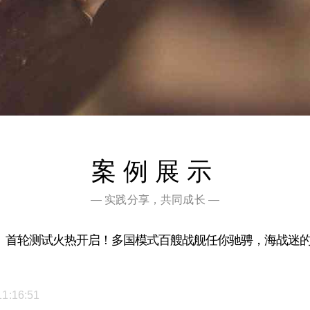
案例展示
— 实践分享，共同成长 —
》首轮测试火热开启！多国模式百艘战舰任你驰骋，海战迷
11:16:51