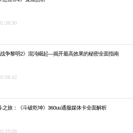
01:38:30
k：战争黎明2》混沌崛起—揭开最高效果的秘密全面指南
03:56:42
斗之旅：《斗破乾坤》360uu通服媒体卡全面解析
03:25:08